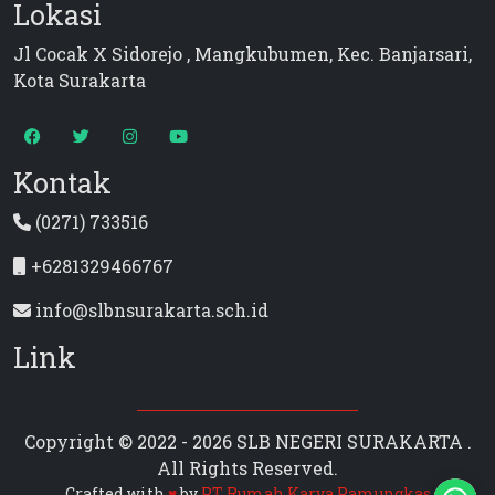
Lokasi
Jl Cocak X Sidorejo , Mangkubumen, Kec. Banjarsari,
Kota Surakarta
Kontak
(0271) 733516
+6281329466767
info@slbnsurakarta.sch.id
Link
Copyright © 2022 - 2026 SLB NEGERI SURAKARTA .
All Rights Reserved.
Crafted with
♥
by
PT Rumah Karya Pamungkas